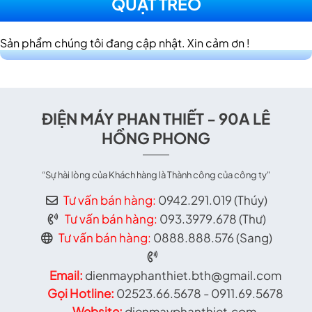
QUẠT TREO
Sản phẩm chúng tôi đang cập nhật. Xin cảm ơn !
ĐIỆN MÁY PHAN THIẾT - 90A LÊ
HỒNG PHONG
“Sự hài lòng của Khách hàng là Thành công của công ty"
Tư vấn bán hàng:
0942.291.019 (Thúy)
Tư vấn bán hàng:
093.3979.678 (Thư)
Tư vấn bán hàng:
0888.888.576 (Sang)
Email:
dienmayphanthiet.bth@gmail.com
Gọi Hotline:
02523.66.5678 - 0911.69.5678
Website:
dienmayphanthiet.com