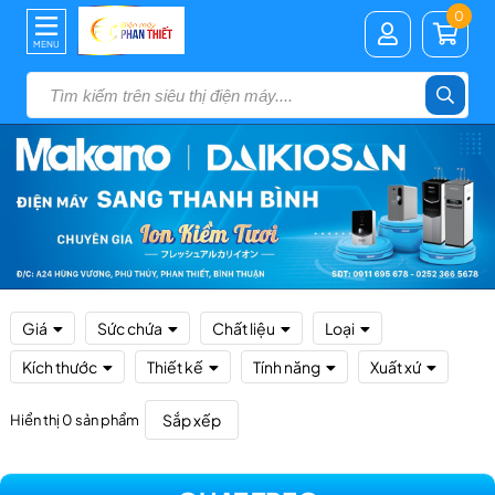
0
MENU
Giá
Sức chứa
Chất liệu
Loại
Kích thước
Thiết kế
Tính năng
Xuất xứ
Sắp xếp
Hiển thị 0 sản phẩm