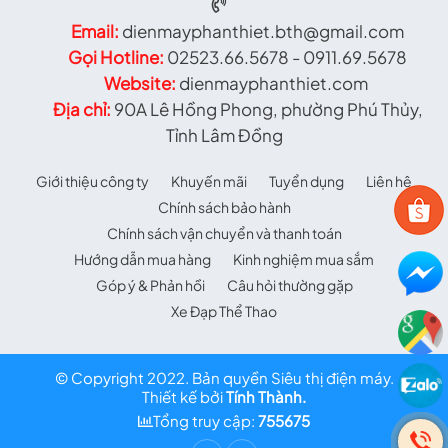
Email:
dienmayphanthiet.bth@gmail.com
Gọi Hotline:
02523.66.5678 - 0911.69.5678
Website:
dienmayphanthiet.com
Địa chỉ:
90A Lê Hồng Phong, phường Phú Thủy,
Tỉnh Lâm Đồng
Giới thiệu công ty
Khuyến mãi
Tuyển dụng
Liên hệ
Chính sách bảo hành
Chính sách vận chuyển và thanh toán
Hướng dẫn mua hàng
Kinh nghiệm mua sắm
Góp ý & Phản hồi
Câu hỏi thường gặp
Xe Đạp Thể Thao
© Copyright 2022. Bản quyền Siêu thị điện máy.
Thiết kế bởi
Tính Thành.
Tổng truy cập:
755675