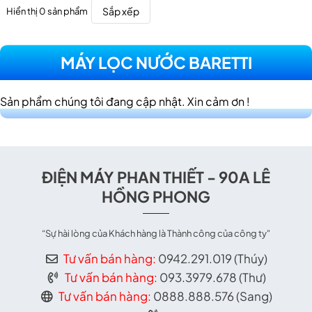
Sắp xếp
Hiển thị 0 sản phẩm
MÁY LỌC NƯỚC BARETTI
Sản phẩm chúng tôi đang cập nhật. Xin cảm ơn !
ĐIỆN MÁY PHAN THIẾT - 90A LÊ
HỒNG PHONG
“Sự hài lòng của Khách hàng là Thành công của công ty"
Tư vấn bán hàng:
0942.291.019 (Thúy)
Tư vấn bán hàng:
093.3979.678 (Thư)
Tư vấn bán hàng:
0888.888.576 (Sang)