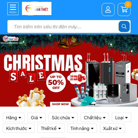
0
MENU
Hãng
Giá
Sức chứa
Chất liệu
Loại
Kích thước
Thiết kế
Tính năng
Xuất xứ