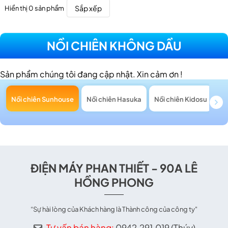
Sắp xếp
Hiển thị 0 sản phẩm
NỒI CHIÊN KHÔNG DẦU
Sản phẩm chúng tôi đang cập nhật. Xin cảm ơn !
Nồi chiên Sunhouse
Nồi chiên Hasuka
Nồi chiên Kidosu
Nồ
ĐIỆN MÁY PHAN THIẾT - 90A LÊ
HỒNG PHONG
“Sự hài lòng của Khách hàng là Thành công của công ty"
Tư vấn bán hàng:
0942.291.019 (Thúy)