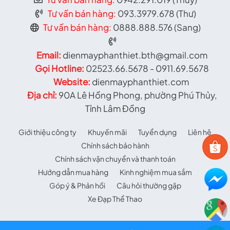
Tư vấn bán hàng:
093.3979.678 (Thư)
Tư vấn bán hàng:
0888.888.576 (Sang)
Email:
dienmayphanthiet.bth@gmail.com
Gọi Hotline:
02523.66.5678 - 0911.69.5678
Website:
dienmayphanthiet.com
Địa chỉ:
90A Lê Hồng Phong, phường Phú Thủy,
Tỉnh Lâm Đồng
Giới thiệu công ty
Khuyến mãi
Tuyển dụng
Liên hệ
Chính sách bảo hành
Chính sách vận chuyển và thanh toán
Hướng dẫn mua hàng
Kinh nghiệm mua sắm
Góp ý & Phản hồi
Câu hỏi thường gặp
Xe Đạp Thể Thao