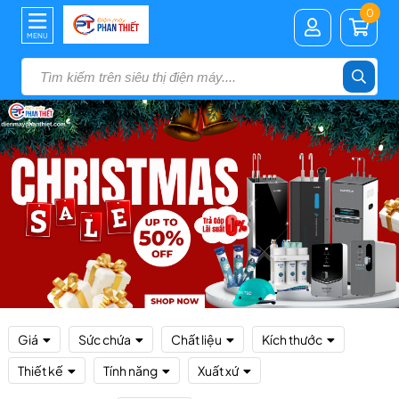
0
MENU
Giá
Sức chứa
Chất liệu
Kích thước
Thiết kế
Tính năng
Xuất xứ