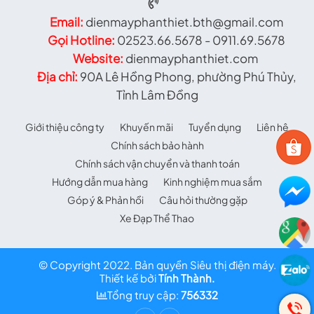
Email:
dienmayphanthiet.bth@gmail.com
Gọi Hotline:
02523.66.5678 - 0911.69.5678
Website:
dienmayphanthiet.com
Địa chỉ:
90A Lê Hồng Phong, phường Phú Thủy,
Tỉnh Lâm Đồng
Giới thiệu công ty
Khuyến mãi
Tuyển dụng
Liên hệ
Chính sách bảo hành
Chính sách vận chuyển và thanh toán
Hướng dẫn mua hàng
Kinh nghiệm mua sắm
Góp ý & Phản hồi
Câu hỏi thường gặp
Xe Đạp Thể Thao
© Copyright 2022. Bản quyền Siêu thị điện máy.
Thiết kế bởi
Tính Thành.
Tổng truy cập:
756332