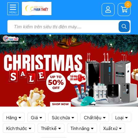
0
MENU
Hãng
Giá
Sức chứa
Chất liệu
Loại
Kích thước
Thiết kế
Tính năng
Xuất xứ