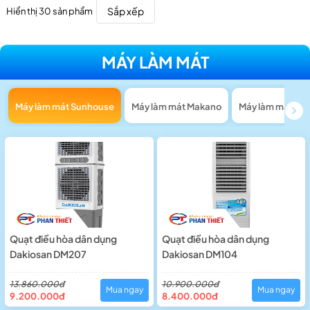
Sắp xếp
Hiển thị 30 sản phẩm
MÁY LÀM MÁT
Máy làm mát Sunhouse
Máy làm mát Makano
Máy làm mát Ta
Quạt điều hòa dân dụng
Quạt điều hòa dân dụng
Dakiosan DM207
Dakiosan DM104
13.860.000đ
10.900.000đ
Mua ngay
Mua ngay
9.200.000đ
8.400.000đ