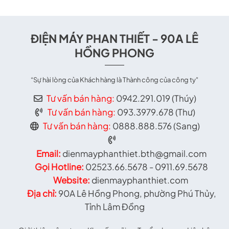
ĐIỆN MÁY PHAN THIẾT - 90A LÊ
HỒNG PHONG
“Sự hài lòng của Khách hàng là Thành công của công ty"
Tư vấn bán hàng:
0942.291.019 (Thúy)
Tư vấn bán hàng:
093.3979.678 (Thư)
Tư vấn bán hàng:
0888.888.576 (Sang)
Email:
dienmayphanthiet.bth@gmail.com
Gọi Hotline:
02523.66.5678 - 0911.69.5678
Website:
dienmayphanthiet.com
Địa chỉ:
90A Lê Hồng Phong, phường Phú Thủy,
Tỉnh Lâm Đồng