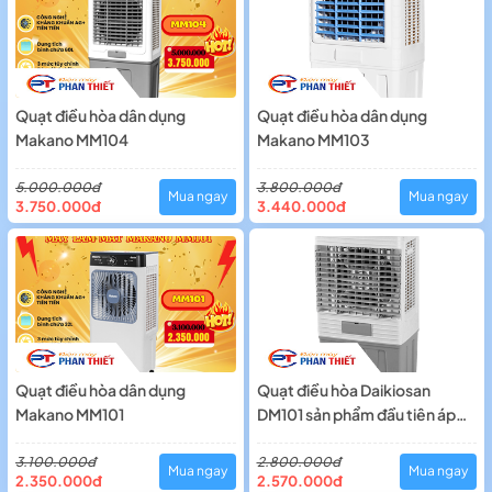
Quạt điều hòa dân dụng
Quạt điều hòa dân dụng
Makano MM104
Makano MM103
5.000.000đ
3.800.000đ
Mua ngay
Mua ngay
3.750.000đ
3.440.000đ
Quạt điều hòa dân dụng
Quạt điều hòa Daikiosan
Makano MM101
DM101 sản phẩm đầu tiên áp
dụng công nghệ diệt khuẩn
Ag+
3.100.000đ
2.800.000đ
Mua ngay
Mua ngay
2.350.000đ
2.570.000đ