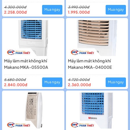
4.300.000đ
3.990.000đ
Mua ngay
Mua ngay
2.258.000đ
1.995.000đ
Máy làm mát không khí
Máy làm mát không khí
Makano MKA-05500A
Makano MKA-04000E
5.680.000đ
4.720.000đ
Mua ngay
Mua ngay
2.840.000đ
2.360.000đ