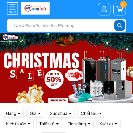
0
MENU
Hãng
Giá
Sức chứa
Chất liệu
Kích thước
Thiết kế
Tính năng
Xuất xứ