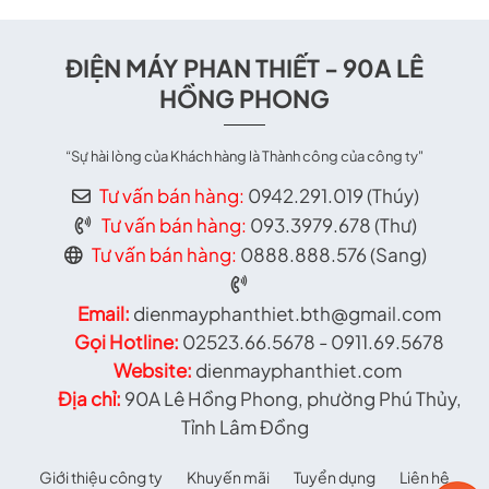
ĐIỆN MÁY PHAN THIẾT - 90A LÊ
HỒNG PHONG
“Sự hài lòng của Khách hàng là Thành công của công ty"
Tư vấn bán hàng:
0942.291.019 (Thúy)
Tư vấn bán hàng:
093.3979.678 (Thư)
Tư vấn bán hàng:
0888.888.576 (Sang)
Email:
dienmayphanthiet.bth@gmail.com
Gọi Hotline:
02523.66.5678 - 0911.69.5678
Website:
dienmayphanthiet.com
Địa chỉ:
90A Lê Hồng Phong, phường Phú Thủy,
Tỉnh Lâm Đồng
Giới thiệu công ty
Khuyến mãi
Tuyển dụng
Liên hệ