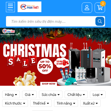
0
MENU
Hãng
Giá
Sức chứa
Chất liệu
Loại
Kích thước
Thiết kế
Tính năng
Xuất xứ