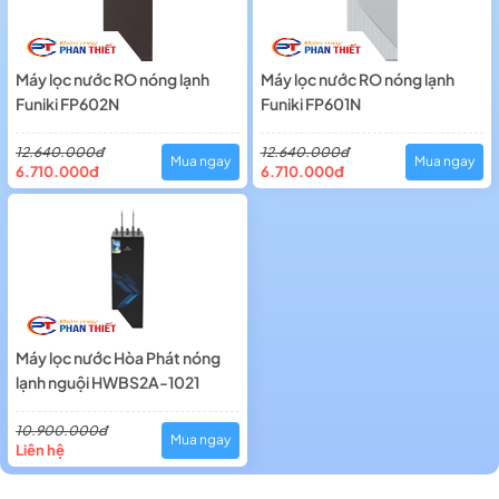
Máy lọc nước RO nóng lạnh
Máy lọc nước RO nóng lạnh
Funiki FP602N
Funiki FP601N
12.640.000đ
12.640.000đ
Mua ngay
Mua ngay
6.710.000đ
6.710.000đ
Máy lọc nước Hòa Phát nóng
lạnh nguội HWBS2A-1021
10.900.000đ
Mua ngay
Liên hệ