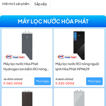
Sắp xếp
Hiển thị 5 sản phẩm
MÁY LỌC NƯỚC HÒA PHÁT
Máy lọc nước Hòa Phát
Máy lọc nước RO nóng nguội
Hydrogen ion kiềm RO nóng
lạnh Hòa Phát HPN629
lạnh HyperS HPA886
16.900.000đ
9.860.000đ
Mua ngay
Mua ngay
9.060.000đ
5.530.000đ