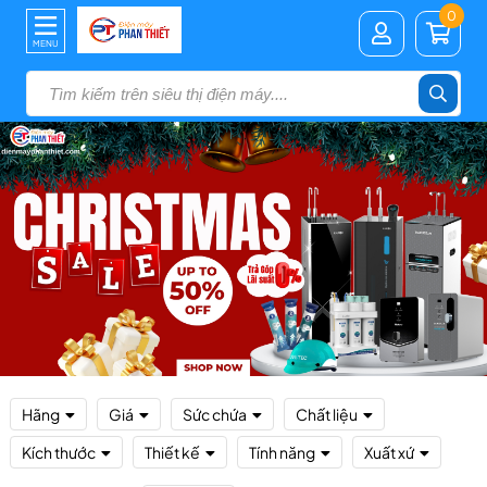
0
MENU
Hãng
Giá
Sức chứa
Chất liệu
Kích thước
Thiết kế
Tính năng
Xuất xứ