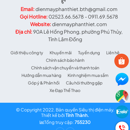
Email:
dienmayphanthiet.bth@gmail.com
Gọi Hotline:
02523.66.5678 - 0911.69.5678
Website:
dienmayphanthiet.com
Địa chỉ:
90A Lê Hồng Phong, phường Phú Thủy,
Tỉnh Lâm Đồng
Giới thiệu công ty
Khuyến mãi
Tuyển dụng
Liên hệ
Chính sách bảo hành
Chính sách vận chuyển và thanh toán
Hướng dẫn mua hàng
Kinh nghiệm mua sắm
Góp ý & Phản hồi
Câu hỏi thường gặp
Xe Đạp Thể Thao
© Copyright 2022. Bản quyền Siêu thị điện máy.
Thiết kế bởi
Tính Thành.
Tổng truy cập:
755230