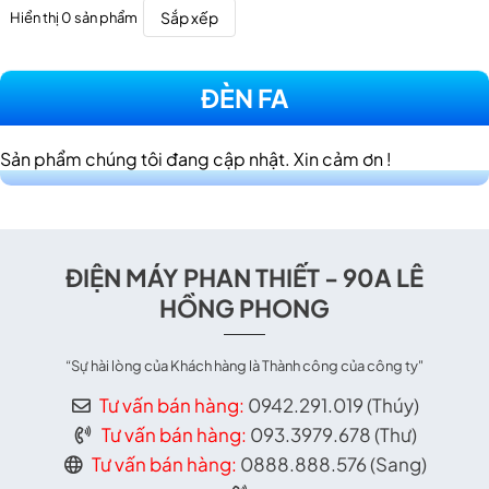
Sắp xếp
Hiển thị 0 sản phẩm
ĐÈN FA
Sản phẩm chúng tôi đang cập nhật. Xin cảm ơn !
ĐIỆN MÁY PHAN THIẾT - 90A LÊ
HỒNG PHONG
“Sự hài lòng của Khách hàng là Thành công của công ty"
Tư vấn bán hàng:
0942.291.019 (Thúy)
Tư vấn bán hàng:
093.3979.678 (Thư)
Tư vấn bán hàng:
0888.888.576 (Sang)