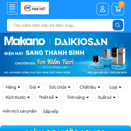
0
MENU
Hãng
Giá
Sức chứa
Chất liệu
Loại
Kích thước
Thiết kế
Tính năng
Xuất xứ
Sắp xếp
Hiển thị 0 sản phẩm