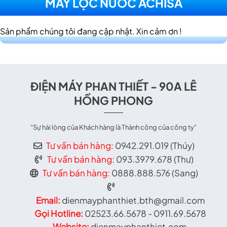
MÁY LỌC NƯỚC ACHISA
Sản phẩm chúng tôi đang cập nhật. Xin cảm ơn !
ĐIỆN MÁY PHAN THIẾT - 90A LÊ
HỒNG PHONG
“Sự hài lòng của Khách hàng là Thành công của công ty"
Tư vấn bán hàng:
0942.291.019 (Thúy)
Tư vấn bán hàng:
093.3979.678 (Thư)
Tư vấn bán hàng:
0888.888.576 (Sang)
Email:
dienmayphanthiet.bth@gmail.com
Gọi Hotline:
02523.66.5678 - 0911.69.5678
Website:
dienmayphanthiet.com